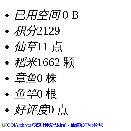
已用空间
0 B
积分
2129
仙草
11 点
稻米
1662 颗
章鱼
0 株
鱼竿
0 根
好评度
0 点
|
Archiver
|
萌道 [钟爱Akira] - 仙道彰中心论坛