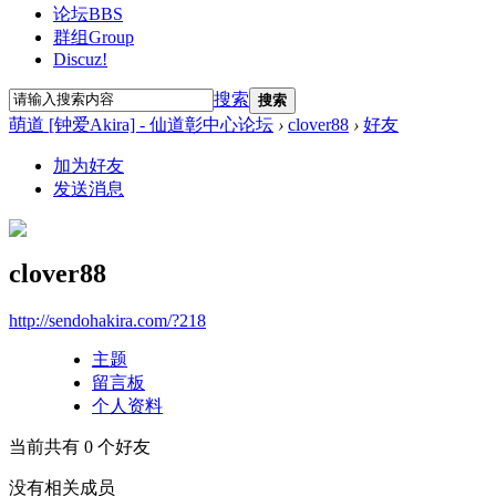
论坛
BBS
群组
Group
Discuz!
搜索
搜索
萌道 [钟爱Akira] - 仙道彰中心论坛
›
clover88
›
好友
加为好友
发送消息
clover88
http://sendohakira.com/?218
主题
留言板
个人资料
当前共有
0
个好友
没有相关成员